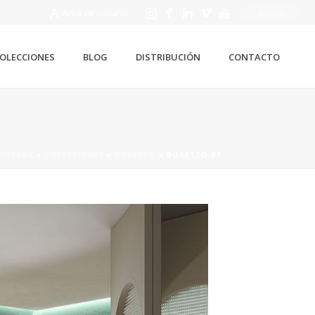
Área de Usuario
OLECCIONES
BLOG
DISTRIBUCIÓN
CONTACTO
ORTADA
»
COLECCIONES
»
BOKETTO
»
BOKETTO 07