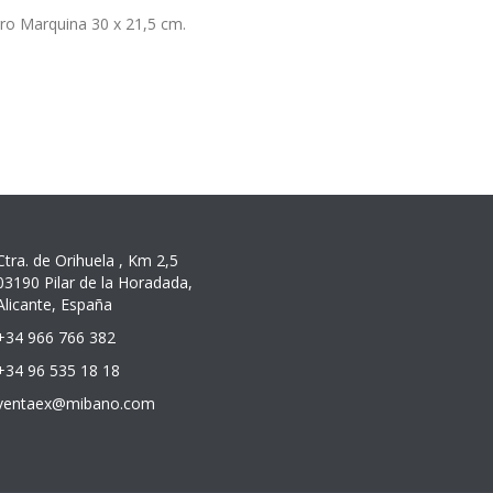
o Marquina 30 x 21,5 cm.
Ctra. de Orihuela , Km 2,5
03190 Pilar de la Horadada,
Alicante, España
+34 966 766 382
+34 96 535 18 18
ventaex@mibano.com