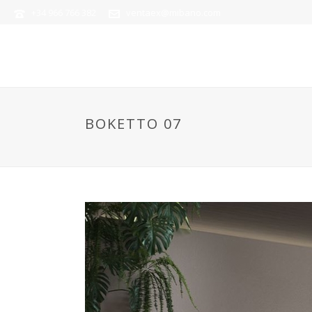
+34 966 766 382
ventaex@mibano.com
BOKETTO 07