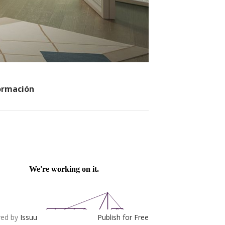
ormación
u
ed by
Issuu
Publish for Free