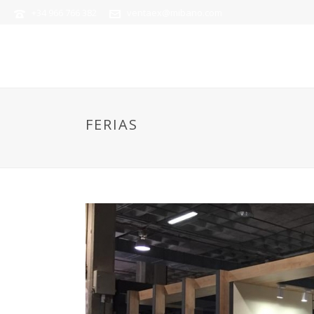
+34 966 766 382
ventaex@mibano.com
FERIAS