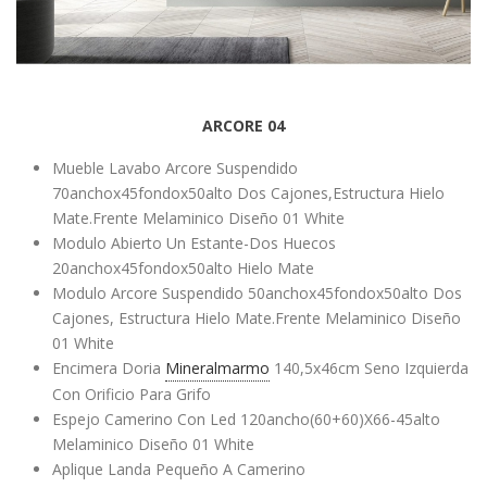
ARCORE 04
Mueble Lavabo Arcore Suspendido
70anchox45fondox50alto Dos Cajones,Estructura Hielo
Mate.Frente Melaminico Diseño 01 White
Modulo Abierto Un Estante-Dos Huecos
20anchox45fondox50alto Hielo Mate
Modulo Arcore Suspendido 50anchox45fondox50alto Dos
Cajones, Estructura Hielo Mate.Frente Melaminico Diseño
01 White
Encimera Doria
Mineralmarmo
140,5x46cm Seno Izquierda
Con Orificio Para Grifo
Espejo Camerino Con Led 120ancho(60+60)X66-45alto
Melaminico Diseño 01 White
Aplique Landa Pequeño A Camerino