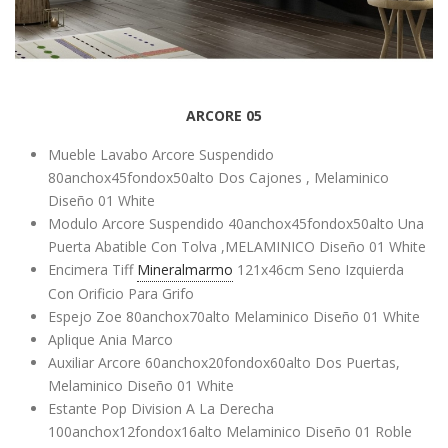
ARCORE 05
Mueble Lavabo Arcore Suspendido
80anchox45fondox50alto Dos Cajones , Melaminico
Diseño 01 White
Modulo Arcore Suspendido 40anchox45fondox50alto Una
Puerta Abatible Con Tolva ,MELAMINICO Diseño 01 White
Encimera Tiff
Mineralmarmo
121x46cm Seno Izquierda
Con Orificio Para Grifo
Espejo Zoe 80anchox70alto Melaminico Diseño 01 White
Aplique Ania Marco
Auxiliar Arcore 60anchox20fondox60alto Dos Puertas,
Melaminico Diseño 01 White
Estante Pop Division A La Derecha
100anchox12fondox16alto Melaminico Diseño 01 Roble