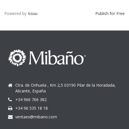
Powered by
Issuu
Publish for Free
Ctra. de Orihuela , Km 2,5 03190 Pilar de la Horadada,
Alicante, España
+34 966 766 382
+34 96 535 18 18
ventaex@mibano.com