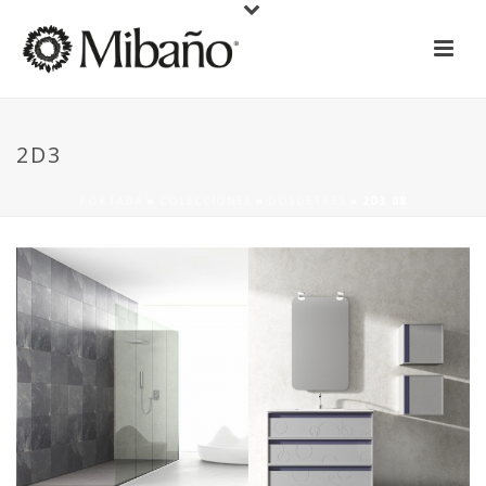
2D3
PORTADA
»
COLECCIONES
»
DOSDETRES
»
2D3 08