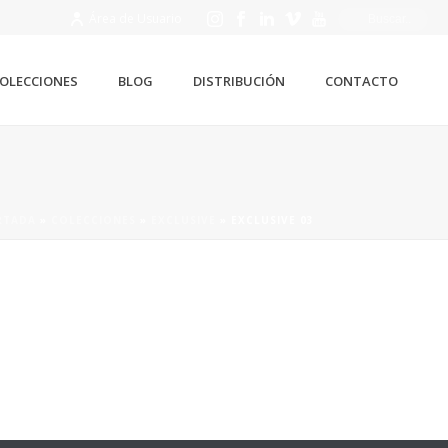
Área de Usuario
OLECCIONES
BLOG
DISTRIBUCIÓN
CONTACTO
RTADA
»
COLECCIONES
»
EXCLUSIVE
»
EXCLUSIVE 03