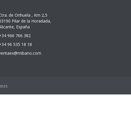
Ctra. de Orihuela , Km 2,5
03190 Pilar de la Horadada,
Alicante, España
+34 966 766 382
+34 96 535 18 18
ventaex@mibano.com
 2025