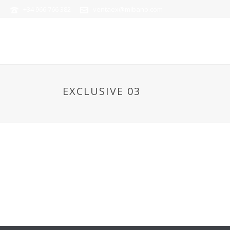
+34 966 766 382
ventaex@mibano.com
EXCLUSIVE 03