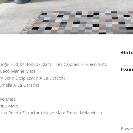
+Inf
o(60+60)X45fondox50alto Tres Cajones + Hueco Visto
Issu
Hueco Marine Mate
m Seno Desplazado A La Derecha
rnella A La Derecha
eve Mate
rine Mate
 Una Puerta Estructura Nieve Mate.Frente Melaminico
Power