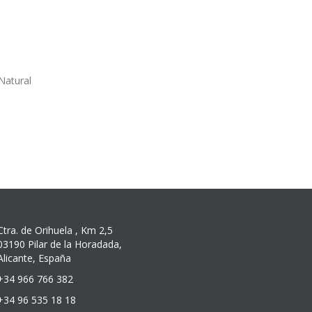
Natural
Ctra. de Orihuela , Km 2,5
03190 Pilar de la Horadada,
Alicante, España
+34 966 766 382
+34 96 535 18 18