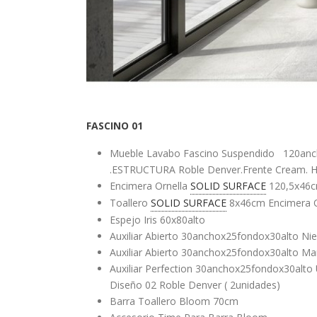
FASCINO 01
Mueble Lavabo Fascino Suspendido 120anch
.ESTRUCTURA Roble Denver.Frente Cream. 
Encimera Ornella
SOLID SURFACE
120,5x46c
Toallero
SOLID SURFACE
8x46cm Encimera O
Espejo Iris 60x80alto
Auxiliar Abierto 30anchox25fondox30alto Ni
Auxiliar Abierto 30anchox25fondox30alto Ma
Auxiliar Perfection 30anchox25fondox30alto
Diseño 02 Roble Denver ( 2unidades)
Barra Toallero Bloom 70cm