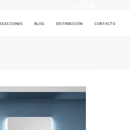
Área de Usuario
OLECCIONES
BLOG
DISTRIBUCIÓN
CONTACTO
PORTADA
»
COLECCIONES
»
FASCINO
»
FASCINO 01