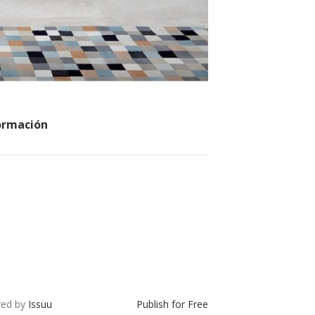
ormación
u
ed by
Issuu
Publish for Free