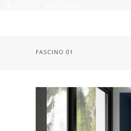
+34 966 766 382
ventaex@mibano.com
FASCINO 01