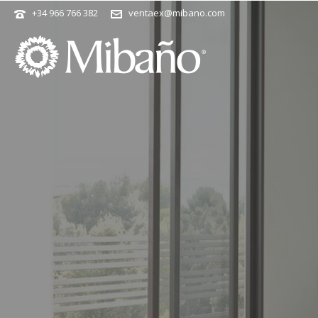
+34 966 766 382
ventaex@mibano.com