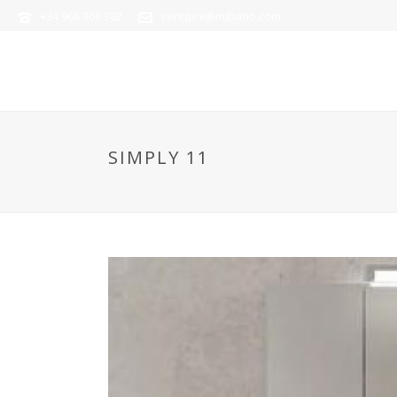
+34 966 766 382
ventaex@mibano.com
SIMPLY 11