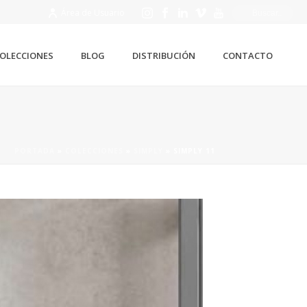
Área de Usuario
OLECCIONES
BLOG
DISTRIBUCIÓN
CONTACTO
PORTADA
»
COLECCIONES
»
SIMPLY
»
SIMPLY 11