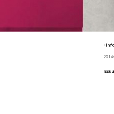
+Inf
2014/
Issu