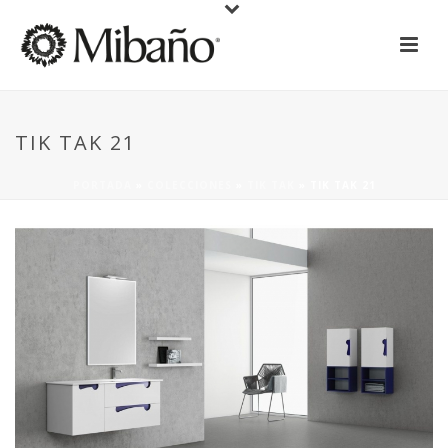
TIK TAK 21
PORTADA
»
COLECCIONES
»
TIK TAK
»
TIK TAK 21