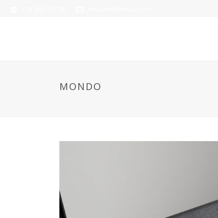
+34 966 766 382
ventaex@mibano.com
MONDO