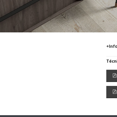
+Inf
Técn