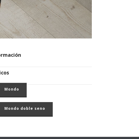
ormación
icos
Mondo
Mondo doble seno