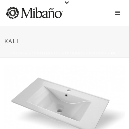
KALI
PORTADA
»
COMPLEMENTOS
»
ENCIMERAS
»
CERÁMICA
»
KALI