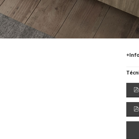
+Inf
Técn