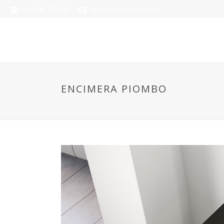
+34 966 766 382
ventaex@mibano.com
ENCIMERA PIOMBO