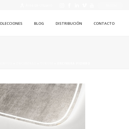
Área de Usuario
OLECCIONES
BLOG
DISTRIBUCIÓN
CONTACTO
ENTOS
»
ENCIMERAS
»
YUKOM
»
ENCIMERA PIOMBO